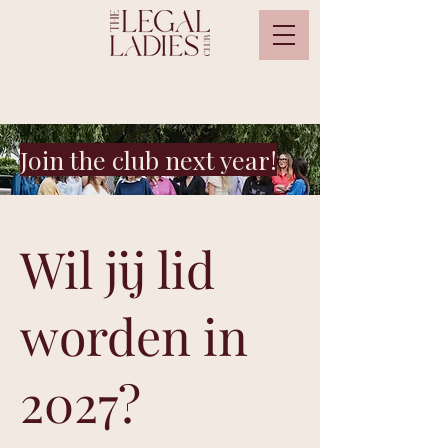
Join the club next year!
Wil jij lid
worden in
2027?